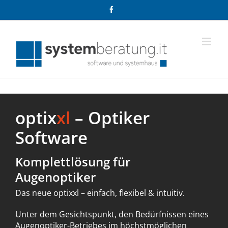
Zum
Facebook
Inhalt
springen
optix
xl
– Optiker
Software
Komplettlösung für
Augenoptiker
Das neue optixxl – einfach, flexibel & intuitiv.
Unter dem Gesichtspunkt, den Bedürfnissen eines
Augenoptiker-Betriebes im höchstmöglichen