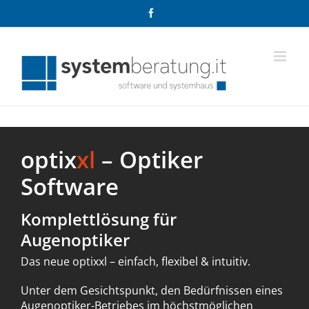
Zum
Facebook
Inhalt
springen
optix
xl
– Optiker
Software
Komplettlösung für
Augenoptiker
Das neue optixxl – einfach, flexibel & intuitiv.
Unter dem Gesichtspunkt, den Bedürfnissen eines
Augenoptiker-Betriebes im höchstmöglichen