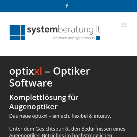
Zum
Facebook
Inhalt
springen
optix
xl
– Optiker
Software
Komplettlösung für
Augenoptiker
Das neue optixxl – einfach, flexibel & intuitiv.
Unter dem Gesichtspunkt, den Bedürfnissen eines
Augenoptiker-Betriebes im höchstmöglichen