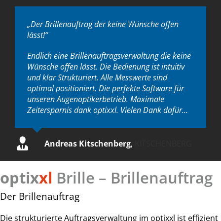
„Der Brillenauftrag der keine Wünsche offen
lässt!“
Endlich eine Brillenauftragsverwaltung die keine
Wünsche offen lässt. Die Bedienung ist intuitiv
und klar Strukturiert. Alle Messwerte sind
optimal positioniert. Die perfekte Software für
unseren Augenoptikerbetrieb. Maximale
Zeitersparnis dank optixxl. Vielen Dank dafür…
Andreas Kitschenberg
,
KITSCHENBERG
optix
xl
Brille – Brillenauftrag
Der Brillenauftrag
Die strukturierte Auftragsverwaltung im optixxl ist effizient