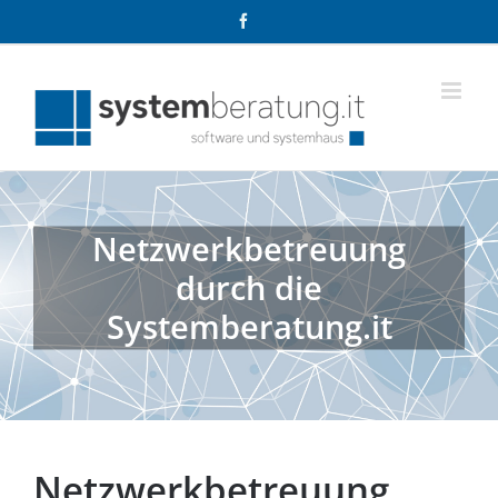
Zum
Facebook
Inhalt
springen
Netzwerkbetreuung
durch die
Systemberatung.it
Netzwerkbetreuung