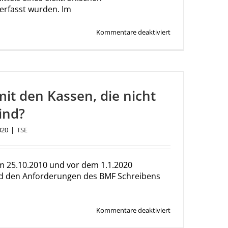
erfasst wurden. Im
für
Kommentare deaktiviert
Muss
ich
für
jeden
Verkauf
einen
mit den Kassen, die nicht
Bon
ausgeben?
ind?
020
|
TSE
m 25.10.2010 und vor dem 1.1.2020
d den Anforderungen des BMF Schreibens
für
Kommentare deaktiviert
Was