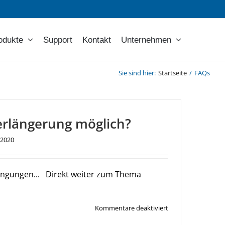
odukte
Support
Kontakt
Unternehmen
Sie sind hier
:
Startseite
/
FAQs
verlängerung möglich?
 2020
dingungen... Direkt weiter zum Thema
für
Kommentare deaktiviert
Ist