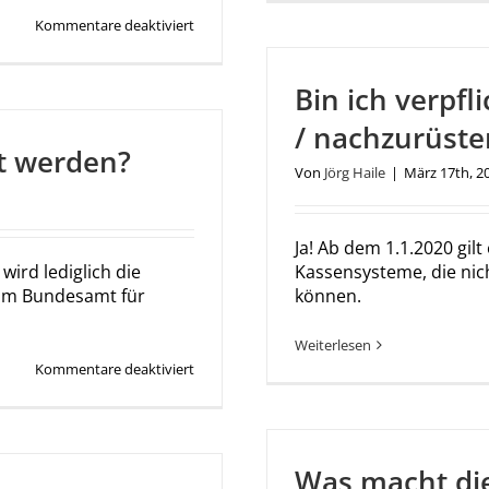
für
Kommentare deaktiviert
Produktinformationen
zu
Cherry
Bin ich verpfl
ST-
2100*
/ nachzurüste
rt werden?
Von
Jörg Haile
|
März 17th, 2
Ja! Ab dem 1.1.2020 gil
 wird lediglich die
Kassensysteme, die nic
vom Bundesamt für
können.
Weiterlesen
für
Kommentare deaktiviert
Muss
jede
Kasse
zertifiziert
werden?
Was macht di