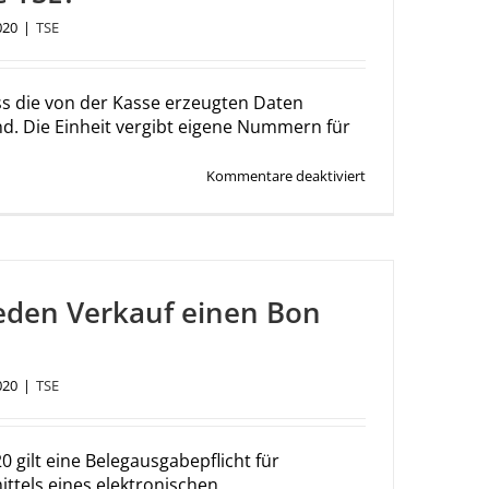
nachzurüsten?
020
|
TSE
ss die von der Kasse erzeugten Daten
nd. Die Einheit vergibt eigene Nummern für
für
Kommentare deaktiviert
Was
macht
die
TSE?
jeden Verkauf einen Bon
020
|
TSE
0 gilt eine Belegausgabepflicht für
ittels eines elektronischen