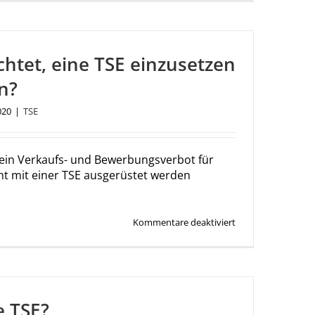
eine
Fristverlängerung
möglich?
ichtet, eine TSE einzusetzen
n?
020
|
TSE
t ein Verkaufs- und Bewerbungsverbot für
ht mit einer TSE ausgerüstet werden
für
Kommentare deaktiviert
Bin
ich
verpflichtet,
eine
TSE
einzusetzen
e TSE?
/