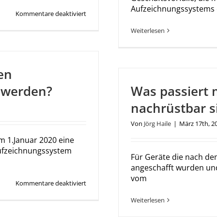
Aufzeichnungssystems 
für
Kommentare deaktiviert
Ist
meine
Weiterlesen
optixxl
Kasse
nachrüstbar?
en
 werden?
Was passiert 
nachrüstbar s
Von
Jörg Haile
|
März 17th, 2
m 1.Januar 2020 eine
 Aufzeichnungssystem
Für Geräte die nach de
angeschafft wurden un
vom
für
Kommentare deaktiviert
Muss
die
Weiterlesen
Kasse