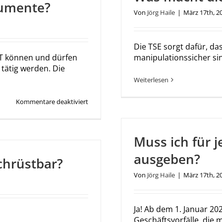
kumente?
Von
Jörg Haile
|
März 17th, 2
Die TSE sorgt dafür, da
.IT können und dürfen
manipulationssicher si
tätig werden. Die
Weiterlesen
für
Kommentare deaktiviert
Wo
finde
ich
offizielle
Muss ich für 
Dokumente?
ausgeben?
chrüstbar?
Von
Jörg Haile
|
März 17th, 2
Ja! Ab dem 1. Januar 202
Geschäftsvorfälle, die m