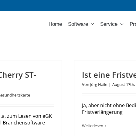
Home
Software
Service
Pr
herry ST-
Ist eine Frist
Von
Jörg Haile
|
August 17th,
Gesundheitskarte
Ja, aber nicht ohne Be
Fristverlängerung
u.a. zum Lesen von eGK
xl Branchensoftware
Weiterlesen