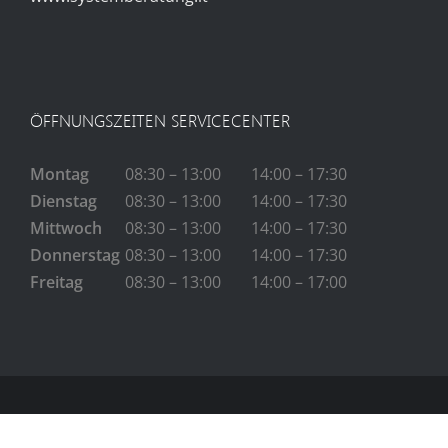
ÖFFNUNGSZEITEN SERVICECENTER
Montag
08:30 – 13:00
14:00 – 17:30
Dienstag
08:30 – 13:00
14:00 – 17:30
Mittwoch
08:30 – 13:00
14:00 – 17:30
Donnerstag
08:30 – 13:00
14:00 – 17:30
Freitag
08:30 – 13:00
14:00 – 17:00
Impressum
|
Datenschutz
|
Cookie-Richtlinie
|
Unsere AGB's
© Copyright
2026- Systemberatung.it | All Rights Reserved