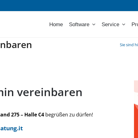
Home
Software
Service
Pr
einbaren
Sie sind h
einbaren
rmin vereinbaren
tand 275 – Halle C4
begrüßen zu dürfen!
atung.it