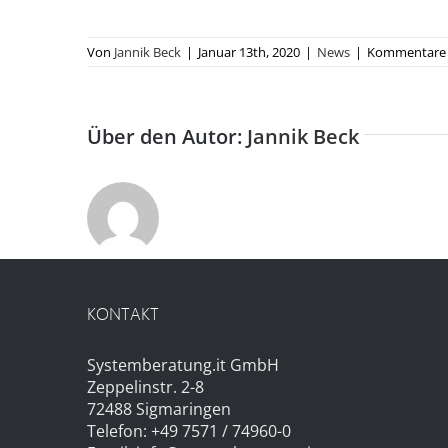
Von
Jannik Beck
|
Januar 13th, 2020
|
News
|
Kommentare d
Über den Autor:
Jannik Beck
KONTAKT
Systemberatung.it GmbH
Zeppelinstr. 2-8
72488 Sigmaringen
Telefon: +49 7571 / 74960-0